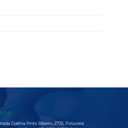
NDE
trada Djalma Pinto Ribeiro, 2735, Potuverá