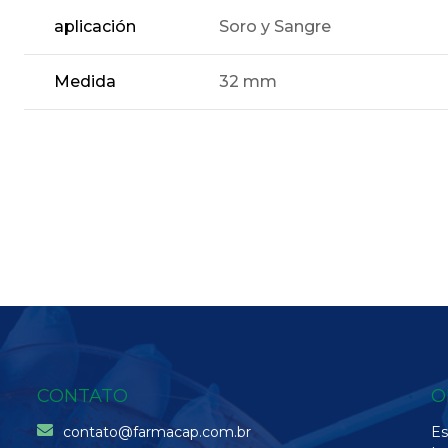
aplicación
Soro y Sangre
Medida
32 mm
CONTATO
O
contato@farmacap.com.br
Es